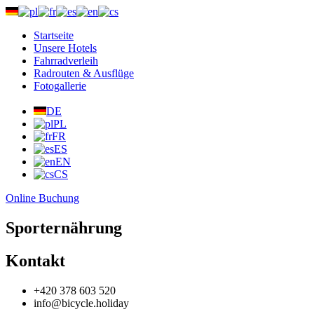
Startseite
Unsere Hotels
Fahrradverleih
Radrouten & Ausflüge
Fotogallerie
Price list
Wer wir sind
DE
FAQs
PL
Kontakt
FR
mehr
ES
EN
CS
Online Buchung
Sporternährung
Kontakt
+420 378 603 520
info@bicycle.holiday