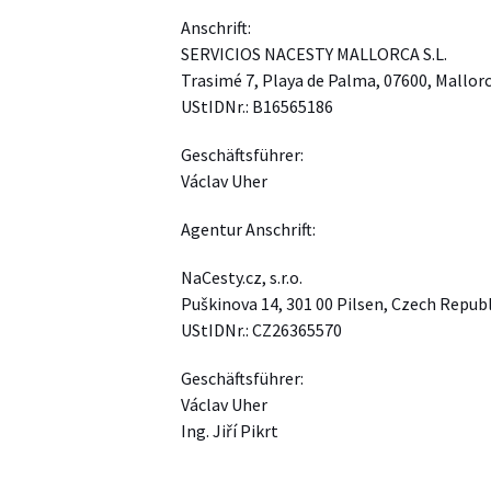
Anschrift:
SERVICIOS NACESTY MALLORCA S.L.
Trasimé 7, Playa de Palma, 07600, Mallorc
UStIDNr.: B16565186
Geschäftsführer:
Václav Uher
Agentur Anschrift:
NaCesty.cz, s.r.o.
Puškinova 14, 301 00 Pilsen, Czech Republ
UStIDNr.: CZ26365570
Geschäftsführer:
Václav Uher
Ing. Jiří Pikrt