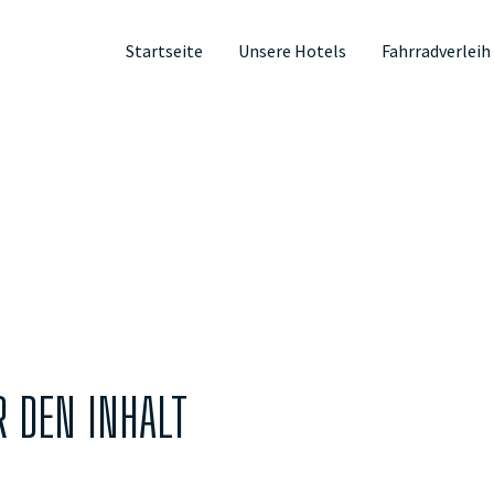
Startseite
Unsere Hotels
Fahrradverleih
Radrouten & Ausflüge
Fotogallerie
Price list
Wer wir sind
FAQs
Kontakt
 DEN INHALT