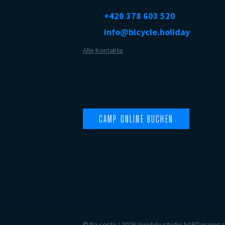
+420 378 603 520
info@bicycle.holiday
Alle Kontakte
CAMP ONLINE BUCHEN
© Na cesty / 2026 Vyrobilo studio bARTvisions s.