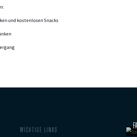
n:
nken und kostenlosen Snacks
ränken
tergang
F
WICHTIGE LINKS