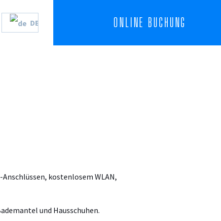
ONLINE BUCHUNG
DE
PL
FR
ES
EN
CS
DMI-Anschlüssen, kostenlosem WLAN,
 Bademantel und Hausschuhen.