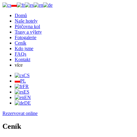
Domů
Naše hotely
Půjčovna kol
Trasy a výlety
Fotogalerie
Ceník
Kdo jsme
FAQs
Kontakt
více
CS
PL
FR
ES
EN
DE
Rezervovat online
Ceník