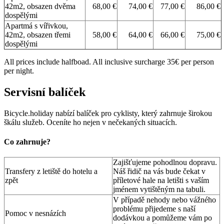
42m2, obsazen dvěma
68,00 €
74,00 €
77,00 €
86,00 €
dospělými
Apartmá s vířivkou,
42m2, obsazen třemi
58,00 €
64,00 €
66,00 €
75,00 €
dospělými
All prices include halfboad. All inclusive surcharge 35€ per person
per night.
Servisní balíček
Bicycle.holiday nabízí balíček pro cyklisty, který zahrnuje širokou
škálu služeb. Oceníte ho nejen v nečekaných situacích.
Co zahrnuje?
Zajišťujeme pohodlnou dopravu.
Transfery z letiště do hotelu a
Náš řidič na vás bude čekat v
zpět
příletové hale na letišti s vaším
jménem vytištěným na tabuli.
V případě nehody nebo vážného
problému přijedeme s naší
Pomoc v nesnázích
dodávkou a pomůžeme vám po