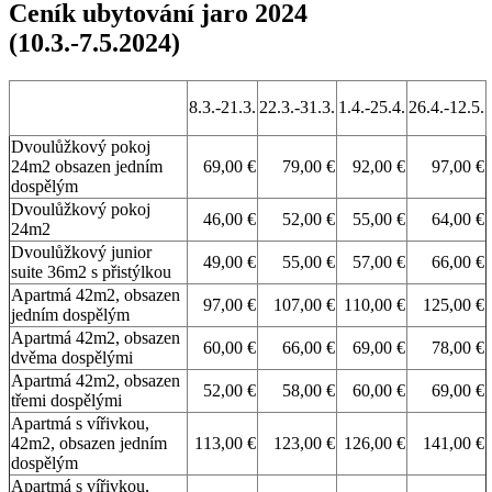
Ceník ubytování jaro 2024
(10.3.-7.5.2024)
8.3.-21.3.
22.3.-31.3.
1.4.-25.4.
26.4.-12.5.
Dvoulůžkový pokoj
24m2 obsazen jedním
69,00 €
79,00 €
92,00 €
97,00 €
dospělým
Dvoulůžkový pokoj
46,00 €
52,00 €
55,00 €
64,00 €
24m2
Dvoulůžkový junior
49,00 €
55,00 €
57,00 €
66,00 €
suite 36m2 s přistýlkou
Apartmá 42m2, obsazen
97,00 €
107,00 €
110,00 €
125,00 €
jedním dospělým
Apartmá 42m2, obsazen
60,00 €
66,00 €
69,00 €
78,00 €
dvěma dospělými
Apartmá 42m2, obsazen
52,00 €
58,00 €
60,00 €
69,00 €
třemi dospělými
Apartmá s vířivkou,
42m2, obsazen jedním
113,00 €
123,00 €
126,00 €
141,00 €
dospělým
Apartmá s vířivkou,